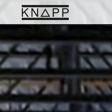
跳
转
到
内
容